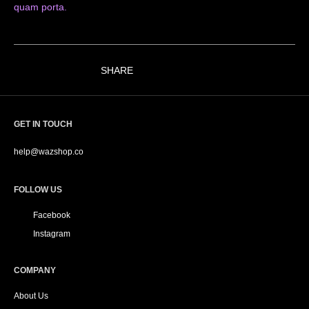
quam porta.
SHARE
GET IN TOUCH
help@wazshop.co
FOLLOW US
Facebook
Instagram
COMPANY
About Us